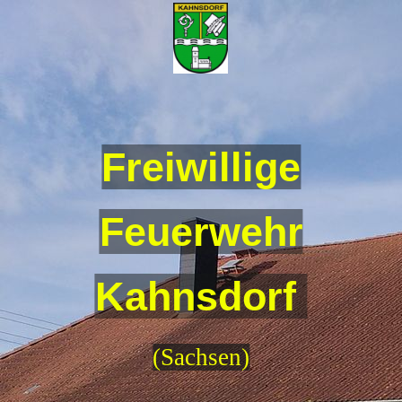
Freiwillige
Feuerwehr
Kahnsdorf
(Sachsen)